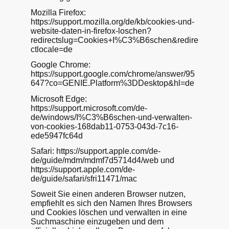
Mozilla Firefox:
https://support.mozilla.org/de/kb/cookies-und-
website-daten-in-firefox-loschen?
redirectslug=Cookies+I%C3%B6schen&redire
ctlocale=de
Google Chrome:
https://support.google.com/chrome/answer/95
647?co=GENIE.Platform%3DDesktop&hl=de
Microsoft Edge:
https://support.microsoft.com/de-
de/windows/I%C3%B6schen-und-verwalten-
von-cookies-168dab11-0753-043d-7c16-
ede5947fc64d
Safari: https://support.apple.com/de-
de/guide/mdm/mdmf7d5714d4/web und
https://support.apple.com/de-
de/guide/safari/sfri11471/mac
Soweit Sie einen anderen Browser nutzen,
empfiehlt es sich den Namen Ihres Browsers
und Cookies löschen und verwalten in eine
Suchmaschine einzugeben und dem